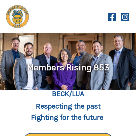
Skip
to
content
Members Rising 853
BECK/LUA
Respecting the past
Fighting for the future