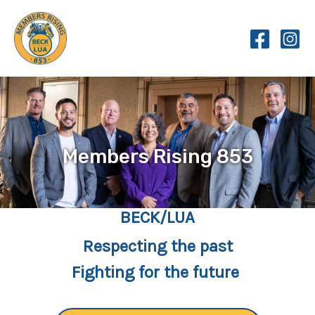
Skip
to
content
Members Rising 853
BECK/LUA
Respecting the past
Fighting for the future