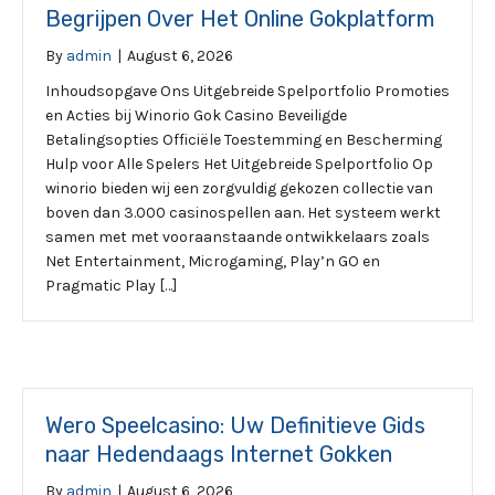
Begrijpen Over Het Online Gokplatform
By
admin
|
August 6, 2026
Inhoudsopgave Ons Uitgebreide Spelportfolio Promoties
en Acties bij Winorio Gok Casino Beveiligde
Betalingsopties Officiële Toestemming en Bescherming
Hulp voor Alle Spelers Het Uitgebreide Spelportfolio Op
winorio bieden wij een zorgvuldig gekozen collectie van
boven dan 3.000 casinospellen aan. Het systeem werkt
samen met met vooraanstaande ontwikkelaars zoals
Net Entertainment, Microgaming, Play’n GO en
Pragmatic Play […]
Wero Speelcasino: Uw Definitieve Gids
naar Hedendaags Internet Gokken
By
admin
|
August 6, 2026