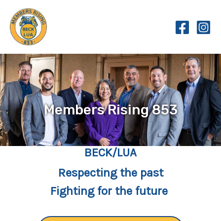
Skip
to
content
Members Rising 853
BECK/LUA
Respecting the past
Fighting for the future