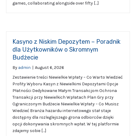
games, collaborating alongside over fifty […]
Kasyno z Niskim Depozytem – Poradnik
dla Użytkowników o Skromnym
Budżecie
By
admin
|
August 6, 2026
Zestawienie treści Niewielkie Wpłaty – Co Warto Wiedzieć
Profity Wyboru Kasyn z Niewielkimi Depozytami Opcje
Płatności Dedykowane Małym Transakcjom Ochrona
Transakcji przy Niewielkich Wpłatach Plan Gry przy
Ograniczonym Budżecie Niewielkie Wpłaty – Co Musisz
Wiedzieć Branża hazardu internetowego stał staje
dostępny dla rozleglejszego grona odbiorców dzięki
opcji dokonywania skromnych wpłat. W tej platformie
zdajemy sobie […]