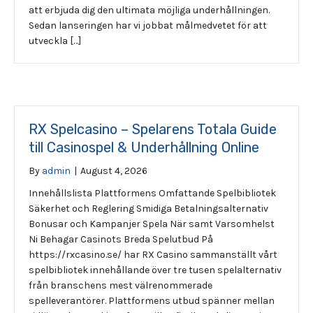
att erbjuda dig den ultimata möjliga underhållningen.
Sedan lanseringen har vi jobbat målmedvetet för att
utveckla […]
RX Spelcasino – Spelarens Totala Guide
till Casinospel & Underhållning Online
By
admin
|
August 4, 2026
Innehållslista Plattformens Omfattande Spelbibliotek
Säkerhet och Reglering Smidiga Betalningsalternativ
Bonusar och Kampanjer Spela När samt Varsomhelst
Ni Behagar Casinots Breda Spelutbud På
https://rxcasino.se/ har RX Casino sammanställt vårt
spelbibliotek innehållande över tre tusen spelalternativ
från branschens mest välrenommerade
spelleverantörer. Plattformens utbud spänner mellan