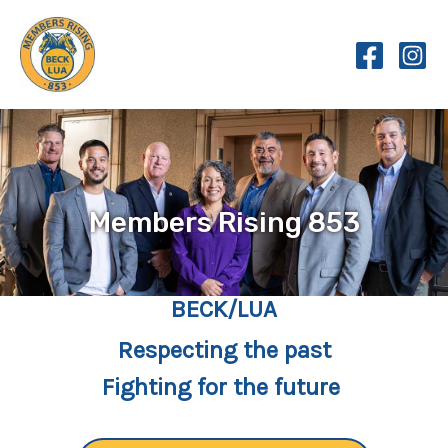
Skip
to
content
Members Rising 853
BECK/LUA
Respecting the past
Fighting for the future