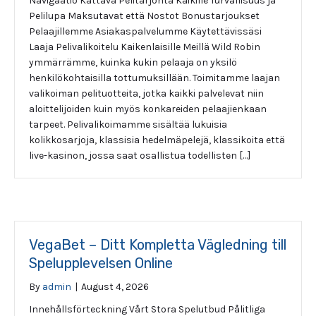
Navigaatio Kattava Pelitarjonta Kaikille Turvallisuus ja
Pelilupa Maksutavat että Nostot Bonustarjoukset
Pelaajillemme Asiakaspalvelumme Käytettävissäsi
Laaja Pelivalikoitelu Kaikenlaisille Meillä Wild Robin
ymmärrämme, kuinka kukin pelaaja on yksilö
henkilökohtaisilla tottumuksillään. Toimitamme laajan
valikoiman pelituotteita, jotka kaikki palvelevat niin
aloittelijoiden kuin myös konkareiden pelaajienkaan
tarpeet. Pelivalikoimamme sisältää lukuisia
kolikkosarjoja, klassisia hedelmäpelejä, klassikoita että
live-kasinon, jossa saat osallistua todellisten […]
VegaBet – Ditt Kompletta Vägledning till
Spelupplevelsen Online
By
admin
|
August 4, 2026
Innehållsförteckning Vårt Stora Spelutbud Pålitliga