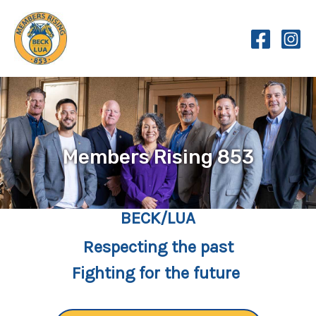
Skip
to
content
Members Rising 853
BECK/LUA
Respecting the past
Fighting for the future