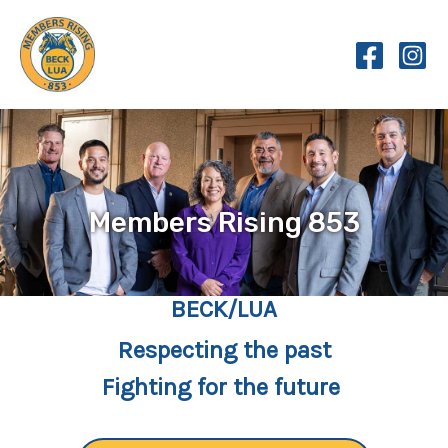
Skip
to
content
Members Rising 853
BECK/LUA
Respecting the past
Fighting for the future