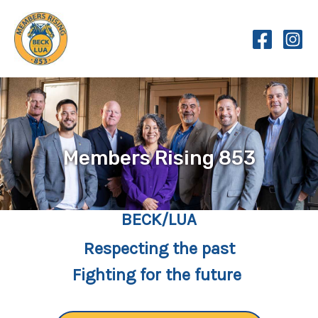
Skip
to
content
Members Rising 853
BECK/LUA
Respecting the past
Fighting for the future