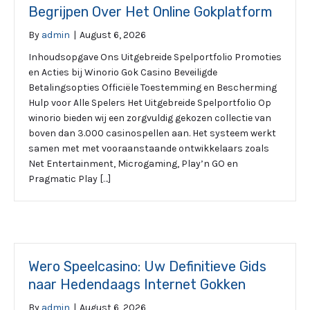
Begrijpen Over Het Online Gokplatform
By
admin
|
August 6, 2026
Inhoudsopgave Ons Uitgebreide Spelportfolio Promoties
en Acties bij Winorio Gok Casino Beveiligde
Betalingsopties Officiële Toestemming en Bescherming
Hulp voor Alle Spelers Het Uitgebreide Spelportfolio Op
winorio bieden wij een zorgvuldig gekozen collectie van
boven dan 3.000 casinospellen aan. Het systeem werkt
samen met met vooraanstaande ontwikkelaars zoals
Net Entertainment, Microgaming, Play’n GO en
Pragmatic Play […]
Wero Speelcasino: Uw Definitieve Gids
naar Hedendaags Internet Gokken
By
admin
|
August 6, 2026