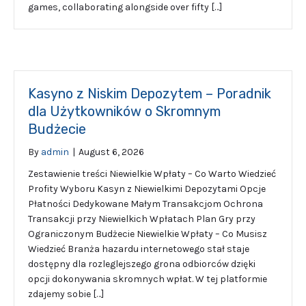
games, collaborating alongside over fifty […]
Kasyno z Niskim Depozytem – Poradnik
dla Użytkowników o Skromnym
Budżecie
By
admin
|
August 6, 2026
Zestawienie treści Niewielkie Wpłaty – Co Warto Wiedzieć
Profity Wyboru Kasyn z Niewielkimi Depozytami Opcje
Płatności Dedykowane Małym Transakcjom Ochrona
Transakcji przy Niewielkich Wpłatach Plan Gry przy
Ograniczonym Budżecie Niewielkie Wpłaty – Co Musisz
Wiedzieć Branża hazardu internetowego stał staje
dostępny dla rozleglejszego grona odbiorców dzięki
opcji dokonywania skromnych wpłat. W tej platformie
zdajemy sobie […]