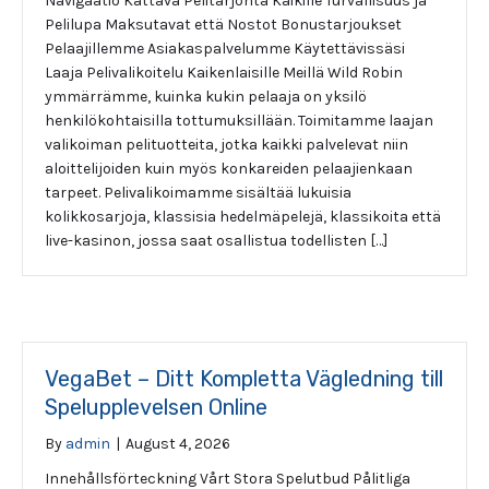
Navigaatio Kattava Pelitarjonta Kaikille Turvallisuus ja
Pelilupa Maksutavat että Nostot Bonustarjoukset
Pelaajillemme Asiakaspalvelumme Käytettävissäsi
Laaja Pelivalikoitelu Kaikenlaisille Meillä Wild Robin
ymmärrämme, kuinka kukin pelaaja on yksilö
henkilökohtaisilla tottumuksillään. Toimitamme laajan
valikoiman pelituotteita, jotka kaikki palvelevat niin
aloittelijoiden kuin myös konkareiden pelaajienkaan
tarpeet. Pelivalikoimamme sisältää lukuisia
kolikkosarjoja, klassisia hedelmäpelejä, klassikoita että
live-kasinon, jossa saat osallistua todellisten […]
VegaBet – Ditt Kompletta Vägledning till
Spelupplevelsen Online
By
admin
|
August 4, 2026
Innehållsförteckning Vårt Stora Spelutbud Pålitliga