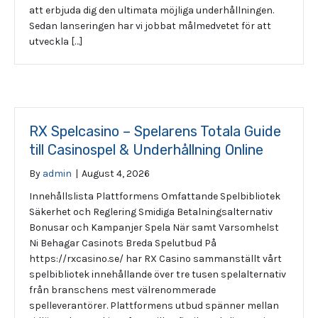
att erbjuda dig den ultimata möjliga underhållningen.
Sedan lanseringen har vi jobbat målmedvetet för att
utveckla […]
RX Spelcasino – Spelarens Totala Guide
till Casinospel & Underhållning Online
By
admin
|
August 4, 2026
Innehållslista Plattformens Omfattande Spelbibliotek
Säkerhet och Reglering Smidiga Betalningsalternativ
Bonusar och Kampanjer Spela När samt Varsomhelst
Ni Behagar Casinots Breda Spelutbud På
https://rxcasino.se/ har RX Casino sammanställt vårt
spelbibliotek innehållande över tre tusen spelalternativ
från branschens mest välrenommerade
spelleverantörer. Plattformens utbud spänner mellan