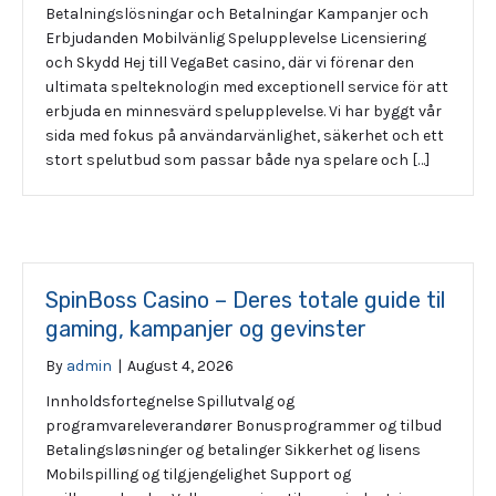
Betalningslösningar och Betalningar Kampanjer och
Erbjudanden Mobilvänlig Spelupplevelse Licensiering
och Skydd Hej till VegaBet casino, där vi förenar den
ultimata spelteknologin med exceptionell service för att
erbjuda en minnesvärd spelupplevelse. Vi har byggt vår
sida med fokus på användarvänlighet, säkerhet och ett
stort spelutbud som passar både nya spelare och […]
SpinBoss Casino – Deres totale guide til
gaming, kampanjer og gevinster
By
admin
|
August 4, 2026
Innholdsfortegnelse Spillutvalg og
programvareleverandører Bonusprogrammer og tilbud
Betalingsløsninger og betalinger Sikkerhet og lisens
Mobilspilling og tilgjengelighet Support og