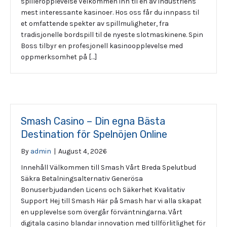
spilleropplevelse Velkommen inn til en av industriens
mest interessante kasinoer. Hos oss får du innpass til
et omfattende spekter av spillmuligheter, fra
tradisjonelle bordspill til de nyeste slotmaskinene. Spin
Boss tilbyr en profesjonell kasinoopplevelse med
oppmerksomhet på […]
Smash Casino – Din egna Bästa
Destination för Spelnöjen Online
By
admin
|
August 4, 2026
Innehåll Välkommen till Smash Vårt Breda Spelutbud
Säkra Betalningsalternativ Generösa
Bonuserbjudanden Licens och Säkerhet Kvalitativ
Support Hej till Smash Här på Smash har vi alla skapat
en upplevelse som övergår förväntningarna. Vårt
digitala casino blandar innovation med tillförlitlighet för