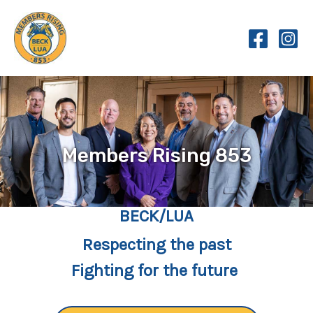
Skip
to
content
Members Rising 853
BECK/LUA
Respecting the past
Fighting for the future