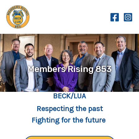
Skip
to
content
Members Rising 853
BECK/LUA
Respecting the past
Fighting for the future