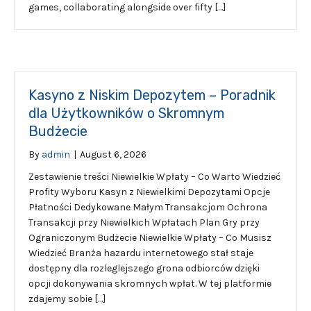
games, collaborating alongside over fifty […]
Kasyno z Niskim Depozytem – Poradnik
dla Użytkowników o Skromnym
Budżecie
By
admin
|
August 6, 2026
Zestawienie treści Niewielkie Wpłaty – Co Warto Wiedzieć
Profity Wyboru Kasyn z Niewielkimi Depozytami Opcje
Płatności Dedykowane Małym Transakcjom Ochrona
Transakcji przy Niewielkich Wpłatach Plan Gry przy
Ograniczonym Budżecie Niewielkie Wpłaty – Co Musisz
Wiedzieć Branża hazardu internetowego stał staje
dostępny dla rozleglejszego grona odbiorców dzięki
opcji dokonywania skromnych wpłat. W tej platformie
zdajemy sobie […]