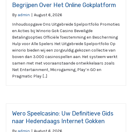
Begrijpen Over Het Online Gokplatform
By
admin
|
August 6, 2026
Inhoudsopgave Ons Uitgebreide Spelportfolio Promoties
en Acties bij Winorio Gok Casino Beveiligde
Betalingsopties Officiële Toestemming en Bescherming
Hulp voor Alle Spelers Het Uitgebreide Spelportfolio Op
winorio bieden wij een zorgvuldig gekozen collectie van
boven dan 3.000 casinospellen aan. Het systeem werkt
samen met met vooraanstaande ontwikkelaars zoals
Net Entertainment, Microgaming, Play’n GO en
Pragmatic Play […]
Wero Speelcasino: Uw Definitieve Gids
naar Hedendaags Internet Gokken
By
admin
|
August 6, 2026