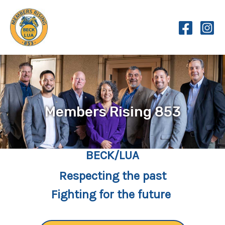
Skip
to
content
Members Rising 853
BECK/LUA
Respecting the past
Fighting for the future