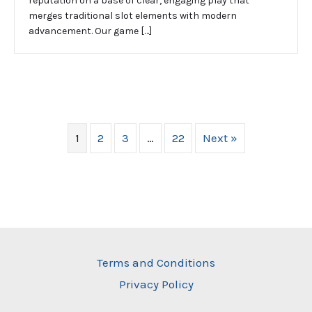
reputation on a base of clear, engaging play that
merges traditional slot elements with modern
advancement. Our game […]
1
2
3
…
22
Next »
Terms and Conditions
Privacy Policy