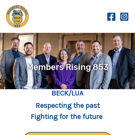
Skip
to
content
Members Rising 853
BECK/LUA
Respecting the past
Fighting for the future