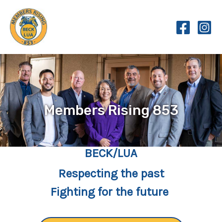
Skip
to
content
Members Rising 853
BECK/LUA
Respecting the past
Fighting for the future