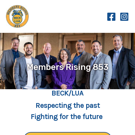
Skip
to
content
Members Rising 853
BECK/LUA
Respecting the past
Fighting for the future