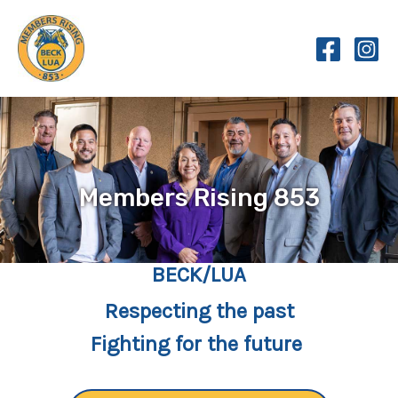
Skip
to
content
Members Rising 853
BECK/LUA
Respecting the past
Fighting for the future