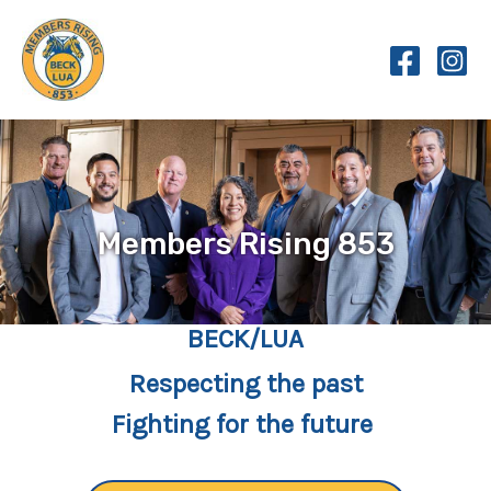
Skip
to
content
Members Rising 853
BECK/LUA
Respecting the past
Fighting for the future