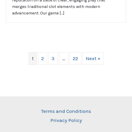
reputation on a base of clear, engaging play that
merges traditional slot elements with modern
advancement. Our game […]
1
2
3
…
22
Next »
Terms and Conditions
Privacy Policy