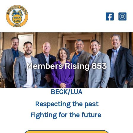
Skip
to
content
Members Rising 853
BECK/LUA
Respecting the past
Fighting for the future