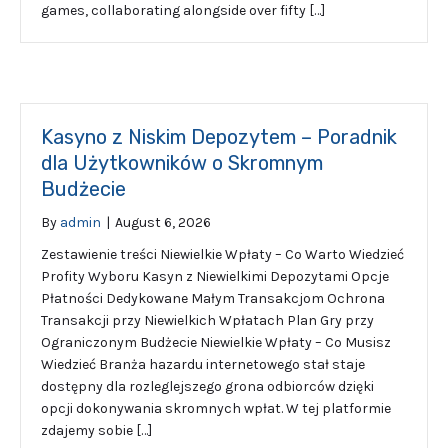
games, collaborating alongside over fifty […]
Kasyno z Niskim Depozytem – Poradnik
dla Użytkowników o Skromnym
Budżecie
By
admin
|
August 6, 2026
Zestawienie treści Niewielkie Wpłaty – Co Warto Wiedzieć
Profity Wyboru Kasyn z Niewielkimi Depozytami Opcje
Płatności Dedykowane Małym Transakcjom Ochrona
Transakcji przy Niewielkich Wpłatach Plan Gry przy
Ograniczonym Budżecie Niewielkie Wpłaty – Co Musisz
Wiedzieć Branża hazardu internetowego stał staje
dostępny dla rozleglejszego grona odbiorców dzięki
opcji dokonywania skromnych wpłat. W tej platformie
zdajemy sobie […]