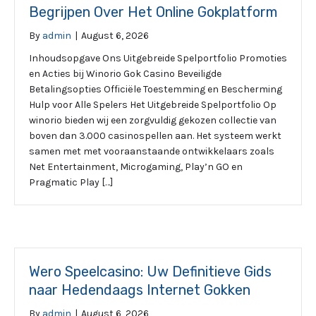
Begrijpen Over Het Online Gokplatform
By
admin
|
August 6, 2026
Inhoudsopgave Ons Uitgebreide Spelportfolio Promoties
en Acties bij Winorio Gok Casino Beveiligde
Betalingsopties Officiële Toestemming en Bescherming
Hulp voor Alle Spelers Het Uitgebreide Spelportfolio Op
winorio bieden wij een zorgvuldig gekozen collectie van
boven dan 3.000 casinospellen aan. Het systeem werkt
samen met met vooraanstaande ontwikkelaars zoals
Net Entertainment, Microgaming, Play’n GO en
Pragmatic Play […]
Wero Speelcasino: Uw Definitieve Gids
naar Hedendaags Internet Gokken
By
admin
|
August 6, 2026