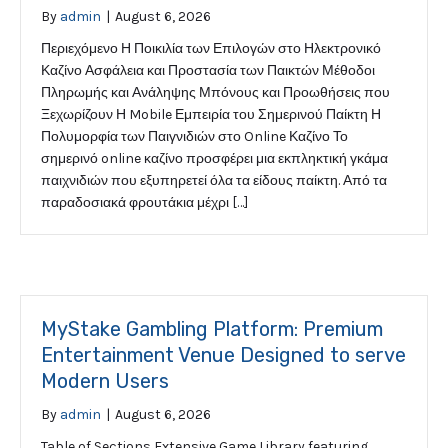
By
admin
|
August 6, 2026
Περιεχόμενο Η Ποικιλία των Επιλογών στο Ηλεκτρονικό
Καζίνο Ασφάλεια και Προστασία των Παικτών Μέθοδοι
Πληρωμής και Ανάληψης Μπόνους και Προωθήσεις που
Ξεχωρίζουν Η Mobile Εμπειρία του Σημερινού Παίκτη Η
Πολυμορφία των Παιγνιδιών στο Online Καζίνο Το
σημερινό online καζίνο προσφέρει μια εκπληκτική γκάμα
παιχνιδιών που εξυπηρετεί όλα τα είδους παίκτη. Από τα
παραδοσιακά φρουτάκια μέχρι […]
MyStake Gambling Platform: Premium
Entertainment Venue Designed to serve
Modern Users
By
admin
|
August 6, 2026
Table of Sections Extensive Game Library featuring