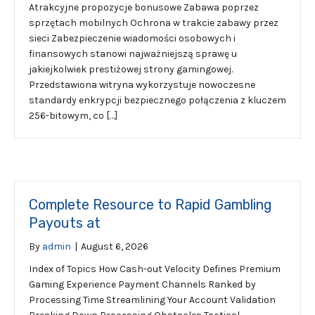
Atrakcyjne propozycje bonusowe Zabawa poprzez
sprzętach mobilnych Ochrona w trakcie zabawy przez
sieci Zabezpieczenie wiadomości osobowych i
finansowych stanowi najważniejszą sprawę u
jakiejkolwiek prestiżowej strony gamingowej.
Przedstawiona witryna wykorzystuje nowoczesne
standardy enkrypcji bezpiecznego połączenia z kluczem
256-bitowym, co […]
Complete Resource to Rapid Gambling
Payouts at
By
admin
|
August 6, 2026
Index of Topics How Cash-out Velocity Defines Premium
Gaming Experience Payment Channels Ranked by
Processing Time Streamlining Your Account Validation