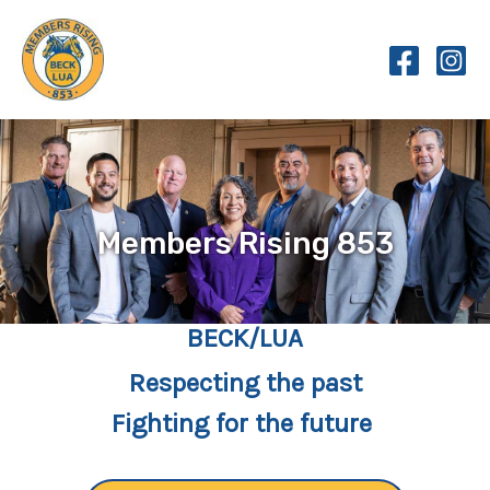
Skip
to
content
Members Rising 853
BECK/LUA
Respecting the past
Fighting for the future