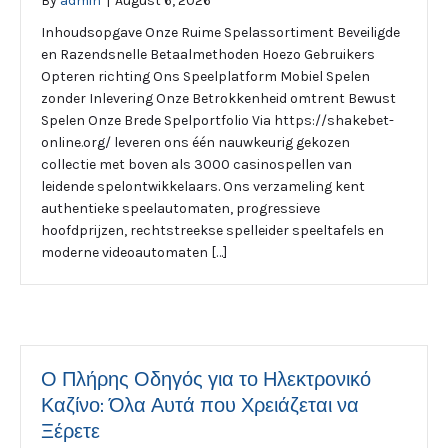
By
admin
|
August 6, 2026
Inhoudsopgave Onze Ruime Spelassortiment Beveiligde
en Razendsnelle Betaalmethoden Hoezo Gebruikers
Opteren richting Ons Speelplatform Mobiel Spelen
zonder Inlevering Onze Betrokkenheid omtrent Bewust
Spelen Onze Brede Spelportfolio Via https://shakebet-
online.org/ leveren ons één nauwkeurig gekozen
collectie met boven als 3000 casinospellen van
leidende spelontwikkelaars. Ons verzameling kent
authentieke speelautomaten, progressieve
hoofdprijzen, rechtstreekse spelleider speeltafels en
moderne videoautomaten […]
Ο Πλήρης Οδηγός για το Ηλεκτρονικό
Καζίνο: Όλα Αυτά που Χρειάζεται να
Ξέρετε