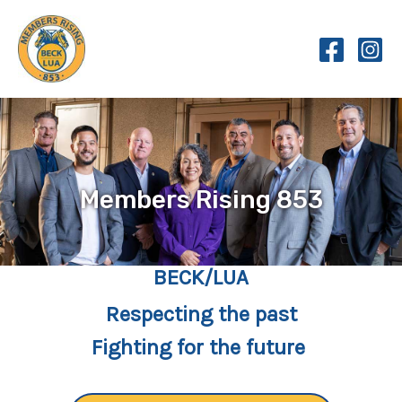
Skip
to
content
Members Rising 853
BECK/LUA
Respecting the past
Fighting for the future