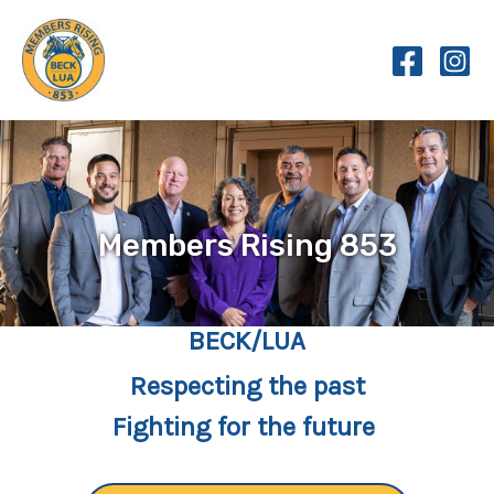
Skip
to
content
Members Rising 853
BECK/LUA
Respecting the past
Fighting for the future