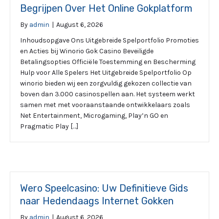
Begrijpen Over Het Online Gokplatform
By
admin
|
August 6, 2026
Inhoudsopgave Ons Uitgebreide Spelportfolio Promoties
en Acties bij Winorio Gok Casino Beveiligde
Betalingsopties Officiële Toestemming en Bescherming
Hulp voor Alle Spelers Het Uitgebreide Spelportfolio Op
winorio bieden wij een zorgvuldig gekozen collectie van
boven dan 3.000 casinospellen aan. Het systeem werkt
samen met met vooraanstaande ontwikkelaars zoals
Net Entertainment, Microgaming, Play’n GO en
Pragmatic Play […]
Wero Speelcasino: Uw Definitieve Gids
naar Hedendaags Internet Gokken
By
admin
|
August 6, 2026