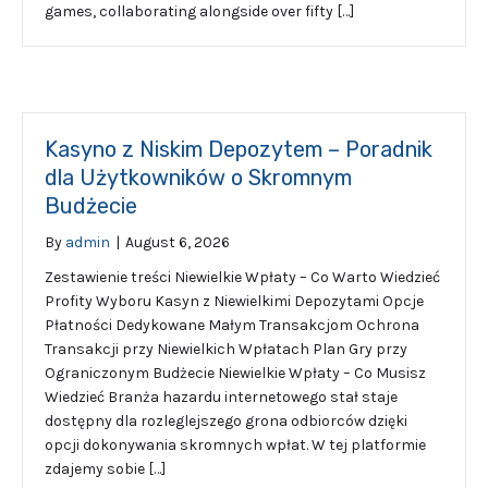
games, collaborating alongside over fifty […]
Kasyno z Niskim Depozytem – Poradnik
dla Użytkowników o Skromnym
Budżecie
By
admin
|
August 6, 2026
Zestawienie treści Niewielkie Wpłaty – Co Warto Wiedzieć
Profity Wyboru Kasyn z Niewielkimi Depozytami Opcje
Płatności Dedykowane Małym Transakcjom Ochrona
Transakcji przy Niewielkich Wpłatach Plan Gry przy
Ograniczonym Budżecie Niewielkie Wpłaty – Co Musisz
Wiedzieć Branża hazardu internetowego stał staje
dostępny dla rozleglejszego grona odbiorców dzięki
opcji dokonywania skromnych wpłat. W tej platformie
zdajemy sobie […]