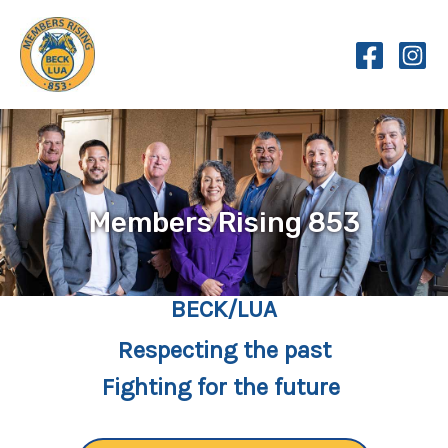
Skip
to
content
Members Rising 853
BECK/LUA
Respecting the past
Fighting for the future