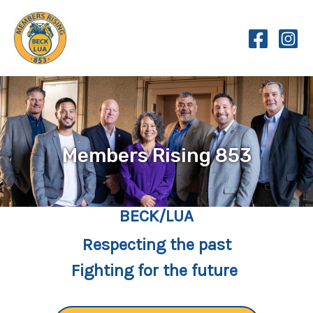
Skip
to
content
Members Rising 853
BECK/LUA
Respecting the past
Fighting for the future