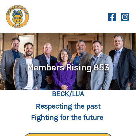
Skip
to
content
Members Rising 853
BECK/LUA
Respecting the past
Fighting for the future