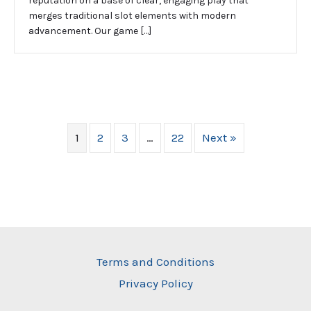
reputation on a base of clear, engaging play that
merges traditional slot elements with modern
advancement. Our game […]
1
2
3
…
22
Next »
Terms and Conditions
Privacy Policy