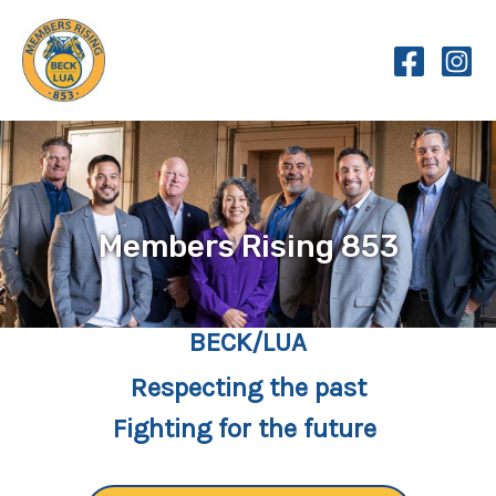
Skip
to
content
Members Rising 853
BECK/LUA
Respecting the past
Fighting for the future