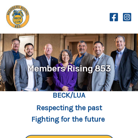
Skip
to
content
Members Rising 853
BECK/LUA
Respecting the past
Fighting for the future