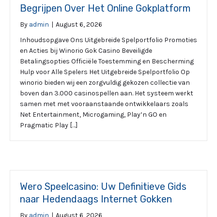
Begrijpen Over Het Online Gokplatform
By
admin
|
August 6, 2026
Inhoudsopgave Ons Uitgebreide Spelportfolio Promoties
en Acties bij Winorio Gok Casino Beveiligde
Betalingsopties Officiële Toestemming en Bescherming
Hulp voor Alle Spelers Het Uitgebreide Spelportfolio Op
winorio bieden wij een zorgvuldig gekozen collectie van
boven dan 3.000 casinospellen aan. Het systeem werkt
samen met met vooraanstaande ontwikkelaars zoals
Net Entertainment, Microgaming, Play’n GO en
Pragmatic Play […]
Wero Speelcasino: Uw Definitieve Gids
naar Hedendaags Internet Gokken
By
admin
|
August 6, 2026