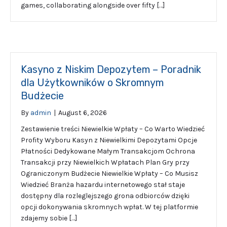
games, collaborating alongside over fifty […]
Kasyno z Niskim Depozytem – Poradnik
dla Użytkowników o Skromnym
Budżecie
By
admin
|
August 6, 2026
Zestawienie treści Niewielkie Wpłaty – Co Warto Wiedzieć
Profity Wyboru Kasyn z Niewielkimi Depozytami Opcje
Płatności Dedykowane Małym Transakcjom Ochrona
Transakcji przy Niewielkich Wpłatach Plan Gry przy
Ograniczonym Budżecie Niewielkie Wpłaty – Co Musisz
Wiedzieć Branża hazardu internetowego stał staje
dostępny dla rozleglejszego grona odbiorców dzięki
opcji dokonywania skromnych wpłat. W tej platformie
zdajemy sobie […]