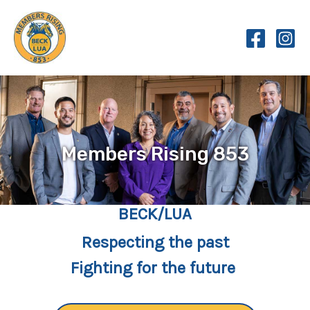
Skip
to
content
Members Rising 853
BECK/LUA
Respecting the past
Fighting for the future