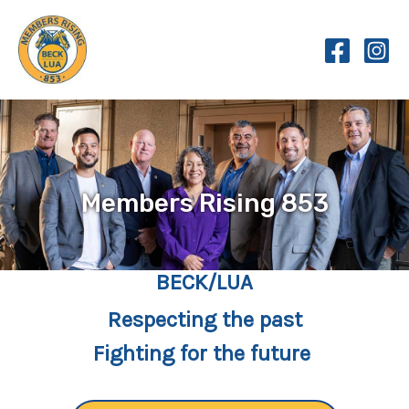
Skip
to
content
Members Rising 853
BECK/LUA
Respecting the past
Fighting for the future