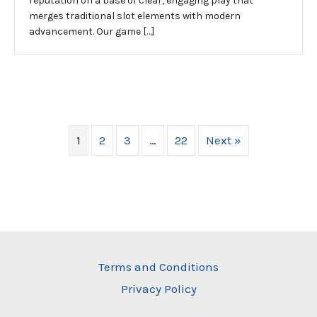
reputation on a base of clear, engaging play that
merges traditional slot elements with modern
advancement. Our game […]
1
2
3
…
22
Next »
Terms and Conditions
Privacy Policy