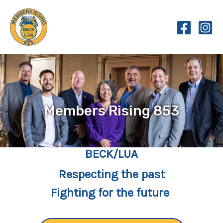
Skip
to
content
Members Rising 853
BECK/LUA
Respecting the past
Fighting for the future