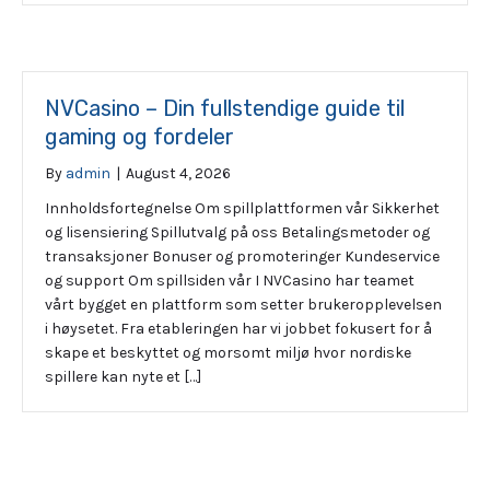
NVCasino – Din fullstendige guide til
gaming og fordeler
By
admin
|
August 4, 2026
Innholdsfortegnelse Om spillplattformen vår Sikkerhet
og lisensiering Spillutvalg på oss Betalingsmetoder og
transaksjoner Bonuser og promoteringer Kundeservice
og support Om spillsiden vår I NVCasino har teamet
vårt bygget en plattform som setter brukeropplevelsen
i høysetet. Fra etableringen har vi jobbet fokusert for å
skape et beskyttet og morsomt miljø hvor nordiske
spillere kan nyte et […]