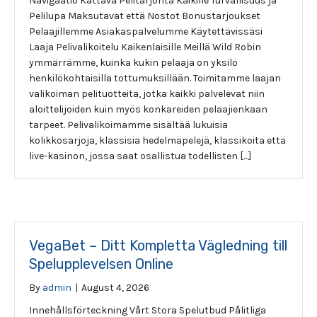
Navigaatio Kattava Pelitarjonta Kaikille Turvallisuus ja
Pelilupa Maksutavat että Nostot Bonustarjoukset
Pelaajillemme Asiakaspalvelumme Käytettävissäsi
Laaja Pelivalikoitelu Kaikenlaisille Meillä Wild Robin
ymmärrämme, kuinka kukin pelaaja on yksilö
henkilökohtaisilla tottumuksillään. Toimitamme laajan
valikoiman pelituotteita, jotka kaikki palvelevat niin
aloittelijoiden kuin myös konkareiden pelaajienkaan
tarpeet. Pelivalikoimamme sisältää lukuisia
kolikkosarjoja, klassisia hedelmäpelejä, klassikoita että
live-kasinon, jossa saat osallistua todellisten […]
VegaBet – Ditt Kompletta Vägledning till
Spelupplevelsen Online
By
admin
|
August 4, 2026
Innehållsförteckning Vårt Stora Spelutbud Pålitliga