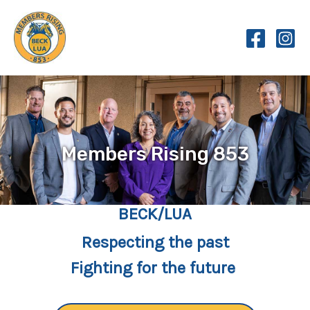
Skip
to
content
Members Rising 853
BECK/LUA
Respecting the past
Fighting for the future