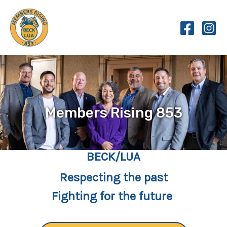
Skip
to
content
Members Rising 853
BECK/LUA
Respecting the past
Fighting for the future