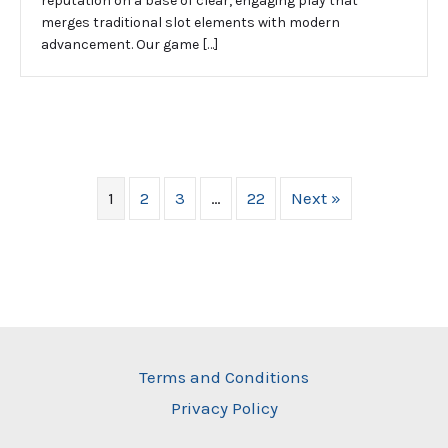
reputation on a base of clear, engaging play that
merges traditional slot elements with modern
advancement. Our game […]
1
2
3
…
22
Next »
Terms and Conditions
Privacy Policy