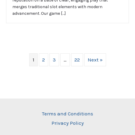
reputation on a base of clear, engaging play that
merges traditional slot elements with modern
advancement. Our game […]
1
2
3
…
22
Next »
Terms and Conditions
Privacy Policy