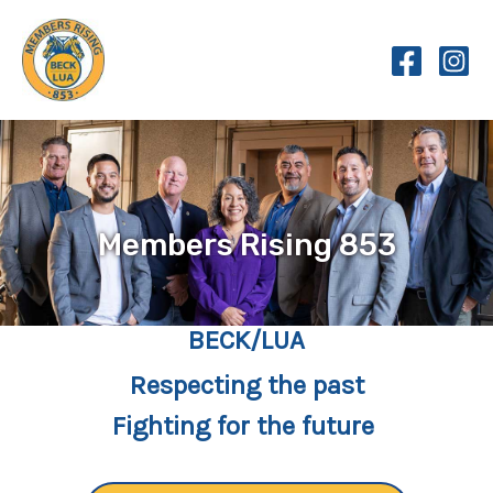
Skip
to
content
Members Rising 853
BECK/LUA
Respecting the past
Fighting for the future