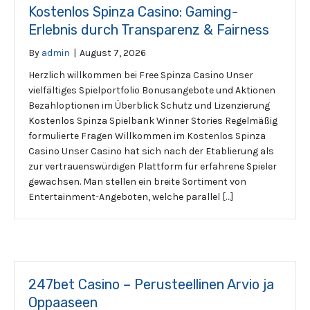
Kostenlos Spinza Casino: Gaming-
Erlebnis durch Transparenz & Fairness
By
admin
|
August 7, 2026
Herzlich willkommen bei Free Spinza Casino Unser
vielfältiges Spielportfolio Bonusangebote und Aktionen
Bezahloptionen im Überblick Schutz und Lizenzierung
Kostenlos Spinza Spielbank Winner Stories Regelmäßig
formulierte Fragen Willkommen im Kostenlos Spinza
Casino Unser Casino hat sich nach der Etablierung als
zur vertrauenswürdigen Plattform für erfahrene Spieler
gewachsen. Man stellen ein breite Sortiment von
Entertainment-Angeboten, welche parallel […]
247bet Casino – Perusteellinen Arvio ja
Oppaaseen