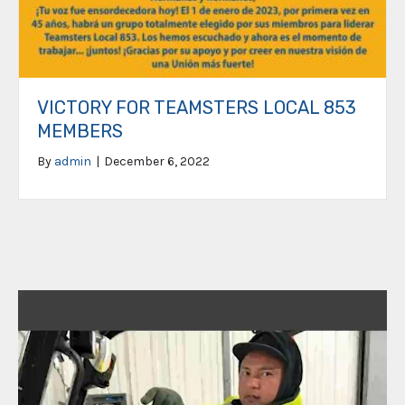
VICTORY FOR TEAMSTERS LOCAL 853
MEMBERS
By
admin
|
December 6, 2022
Video
Player