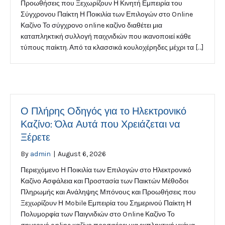
Προωθήσεις που Ξεχωρίζουν Η Κινητή Εμπειρία του
Σύγχρονου Παίκτη Η Ποικιλία των Επιλογών στο Online
Καζίνο Το σύγχρονο online καζίνο διαθέτει μια
καταπληκτική συλλογή παιχνιδιών που ικανοποιεί κάθε
τύπους παίκτη. Από τα κλασσικά κουλοχέρηδες μέχρι τα […]
Ο Πλήρης Οδηγός για το Ηλεκτρονικό
Καζίνο: Όλα Αυτά που Χρειάζεται να
Ξέρετε
By
admin
|
August 6, 2026
Περιεχόμενο Η Ποικιλία των Επιλογών στο Ηλεκτρονικό
Καζίνο Ασφάλεια και Προστασία των Παικτών Μέθοδοι
Πληρωμής και Ανάληψης Μπόνους και Προωθήσεις που
Ξεχωρίζουν Η Mobile Εμπειρία του Σημερινού Παίκτη Η
Πολυμορφία των Παιγνιδιών στο Online Καζίνο Το