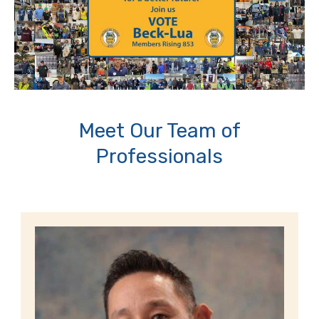
Meet Our Team of
Professionals