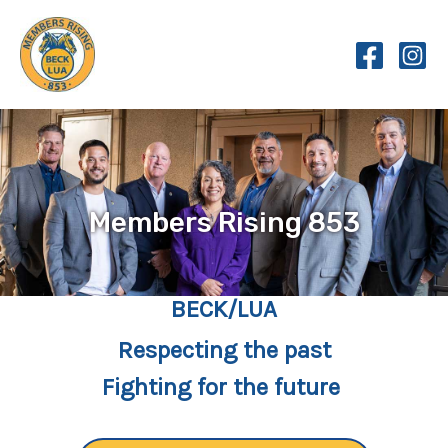
Skip
to
content
Members Rising 853
BECK/LUA
Respecting the past
Fighting for the future