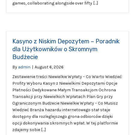
games, collaborating alongside over fifty […]
Kasyno z Niskim Depozytem – Poradnik
dla Użytkowników o Skromnym
Budżecie
By
admin
|
August 6, 2026
Zestawienie treści Niewielkie Wpłaty – Co Warto Wiedzieć
Profity Wyboru Kasyn z Niewielkimi Depozytami Opcje
Płatności Dedykowane Małym Transakcjom Ochrona
Transakcji przy Niewielkich Wpłatach Plan Gry przy
Ograniczonym Budżecie Niewielkie Wpłaty – Co Musisz
Wiedzieć Branża hazardu internetowego stał staje
dostępny dla rozleglejszego grona odbiorców dzięki
opcji dokonywania skromnych wpłat. W tej platformie
zdajemy sobie […]