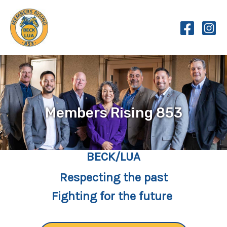
Skip
to
content
Members Rising 853
BECK/LUA
Respecting the past
Fighting for the future