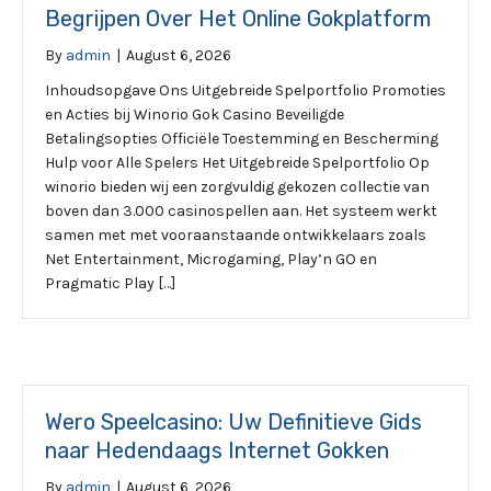
Begrijpen Over Het Online Gokplatform
By
admin
|
August 6, 2026
Inhoudsopgave Ons Uitgebreide Spelportfolio Promoties
en Acties bij Winorio Gok Casino Beveiligde
Betalingsopties Officiële Toestemming en Bescherming
Hulp voor Alle Spelers Het Uitgebreide Spelportfolio Op
winorio bieden wij een zorgvuldig gekozen collectie van
boven dan 3.000 casinospellen aan. Het systeem werkt
samen met met vooraanstaande ontwikkelaars zoals
Net Entertainment, Microgaming, Play’n GO en
Pragmatic Play […]
Wero Speelcasino: Uw Definitieve Gids
naar Hedendaags Internet Gokken
By
admin
|
August 6, 2026