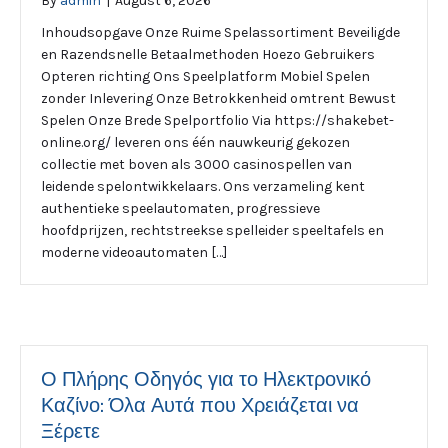
By
admin
|
August 6, 2026
Inhoudsopgave Onze Ruime Spelassortiment Beveiligde
en Razendsnelle Betaalmethoden Hoezo Gebruikers
Opteren richting Ons Speelplatform Mobiel Spelen
zonder Inlevering Onze Betrokkenheid omtrent Bewust
Spelen Onze Brede Spelportfolio Via https://shakebet-
online.org/ leveren ons één nauwkeurig gekozen
collectie met boven als 3000 casinospellen van
leidende spelontwikkelaars. Ons verzameling kent
authentieke speelautomaten, progressieve
hoofdprijzen, rechtstreekse spelleider speeltafels en
moderne videoautomaten […]
Ο Πλήρης Οδηγός για το Ηλεκτρονικό
Καζίνο: Όλα Αυτά που Χρειάζεται να
Ξέρετε