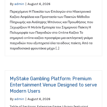
By
admin
|
August 6, 2026
Περιεχόμενο Η Ποικιλία των Επιλογών στο Ηλεκτρονικό
Καζίνο Ασφάλεια και Προστασία των Παικτών Μέθοδοι
Πληρωμής και Ανάληψης Μπόνους και Προωθήσεις που
Ξεχωρίζουν Η Mobile Εμπειρία του Σημερινού Παίκτη Η
Πολυμορφία των Παιγνιδιών στο Online Καζίνο Το
σημερινό online καζίνο προσφέρει μια εκπληκτική γκάμα
παιχνιδιών που εξυπηρετεί όλα τα είδους παίκτη. Από τα
παραδοσιακά φρουτάκια μέχρι […]
MyStake Gambling Platform: Premium
Entertainment Venue Designed to serve
Modern Users
By
admin
|
August 6, 2026
Table of Sections Extensive Game Library featuring