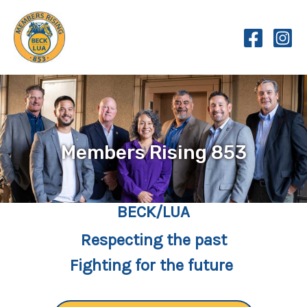
Skip
to
content
Members Rising 853
BECK/LUA
Respecting the past
Fighting for the future