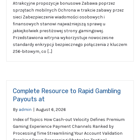
Atrakcyjne propozycje bonusowe Zabawa poprzez
sprzętach mobilnych Ochrona w trakcie zabawy przez
sieci Zabezpieczenie wiadomości osobowych i
finansowych stanowi najważniejszą sprawę u
jakiejkolwiek prestiżowej strony gamingowej.
Przedstawiona witryna wykorzystuje nowoczesne
standardy enkrypcji bezpiecznego połączenia z kluczem
256-bitowym, co […]
Complete Resource to Rapid Gambling
Payouts at
By
admin
|
August 6, 2026
Index of Topics How Cash-out Velocity Defines Premium
Gaming Experience Payment Channels Ranked by
Processing Time Streamlining Your Account Validation