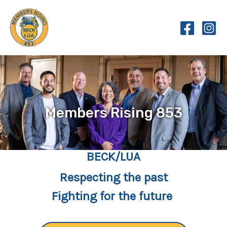
Skip
to
content
Members Rising 853
BECK/LUA
Respecting the past
Fighting for the future