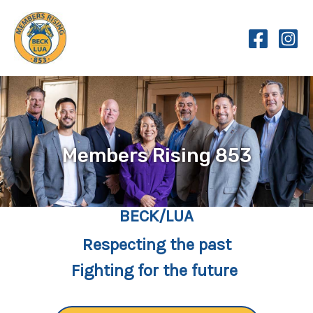
Skip
to
content
Members Rising 853
BECK/LUA
Respecting the past
Fighting for the future