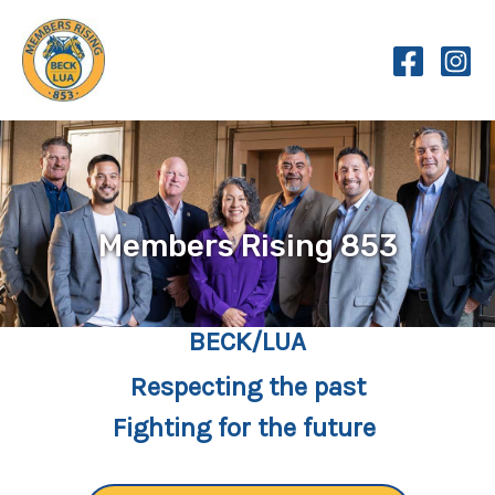
Skip
to
content
Members Rising 853
BECK/LUA
Respecting the past
Fighting for the future