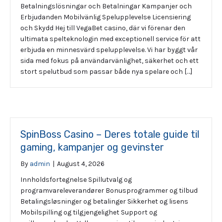
Betalningslösningar och Betalningar Kampanjer och
Erbjudanden Mobilvänlig Spelupplevelse Licensiering
och Skydd Hej till VegaBet casino, där vi förenar den
ultimata spelteknologin med exceptionell service för att
erbjuda en minnesvärd spelupplevelse. Vi har byggt vår
sida med fokus på användarvänlighet, säkerhet och ett
stort spelutbud som passar både nya spelare och […]
SpinBoss Casino – Deres totale guide til
gaming, kampanjer og gevinster
By
admin
|
August 4, 2026
Innholdsfortegnelse Spillutvalg og
programvareleverandører Bonusprogrammer og tilbud
Betalingsløsninger og betalinger Sikkerhet og lisens
Mobilspilling og tilgjengelighet Support og