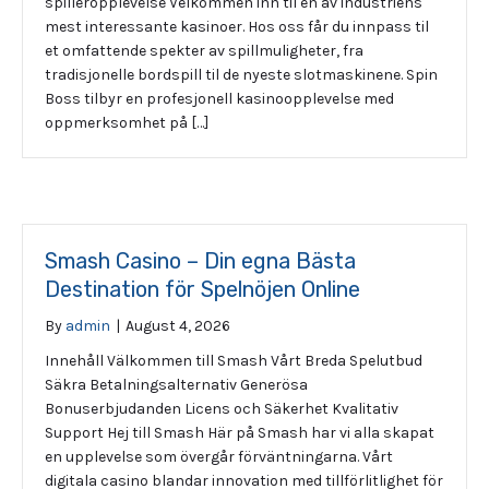
spilleropplevelse Velkommen inn til en av industriens
mest interessante kasinoer. Hos oss får du innpass til
et omfattende spekter av spillmuligheter, fra
tradisjonelle bordspill til de nyeste slotmaskinene. Spin
Boss tilbyr en profesjonell kasinoopplevelse med
oppmerksomhet på […]
Smash Casino – Din egna Bästa
Destination för Spelnöjen Online
By
admin
|
August 4, 2026
Innehåll Välkommen till Smash Vårt Breda Spelutbud
Säkra Betalningsalternativ Generösa
Bonuserbjudanden Licens och Säkerhet Kvalitativ
Support Hej till Smash Här på Smash har vi alla skapat
en upplevelse som övergår förväntningarna. Vårt
digitala casino blandar innovation med tillförlitlighet för