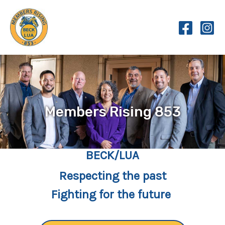
Skip
to
content
Members Rising 853
BECK/LUA
Respecting the past
Fighting for the future