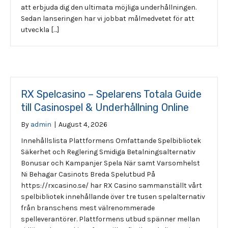
att erbjuda dig den ultimata möjliga underhållningen.
Sedan lanseringen har vi jobbat målmedvetet för att
utveckla […]
RX Spelcasino – Spelarens Totala Guide
till Casinospel & Underhållning Online
By
admin
|
August 4, 2026
Innehållslista Plattformens Omfattande Spelbibliotek
Säkerhet och Reglering Smidiga Betalningsalternativ
Bonusar och Kampanjer Spela När samt Varsomhelst
Ni Behagar Casinots Breda Spelutbud På
https://rxcasino.se/ har RX Casino sammanställt vårt
spelbibliotek innehållande över tre tusen spelalternativ
från branschens mest välrenommerade
spelleverantörer. Plattformens utbud spänner mellan