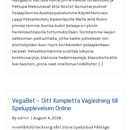
Navigaatio Kattava Pelitarjonta Kaikille Turvallisuus ja
Pelilupa Maksutavat että Nostot Bonustarjoukset
Pelaajillemme Asiakaspalvelumme Käytettävissäsi
Laaja Pelivalikoitelu Kaikenlaisille Meillä Wild Robin
ymmärrämme, kuinka kukin pelaaja on yksilö
henkilökohtaisilla tottumuksillään. Toimitamme laajan
valikoiman pelituotteita, jotka kaikki palvelevat niin
aloittelijoiden kuin myös konkareiden pelaajienkaan
tarpeet. Pelivalikoimamme sisältää lukuisia
kolikkosarjoja, klassisia hedelmäpelejä, klassikoita että
live-kasinon, jossa saat osallistua todellisten […]
VegaBet – Ditt Kompletta Vägledning till
Spelupplevelsen Online
By
admin
|
August 4, 2026
Innehållsförteckning Vårt Stora Spelutbud Pålitliga