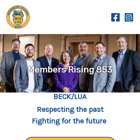
Skip
to
content
Members Rising 853
BECK/LUA
Respecting the past
Fighting for the future