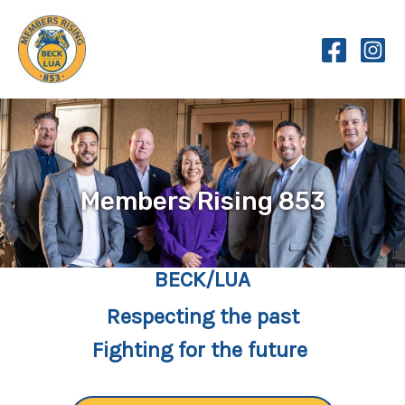
Skip
to
content
Members Rising 853
BECK/LUA
Respecting the past
Fighting for the future