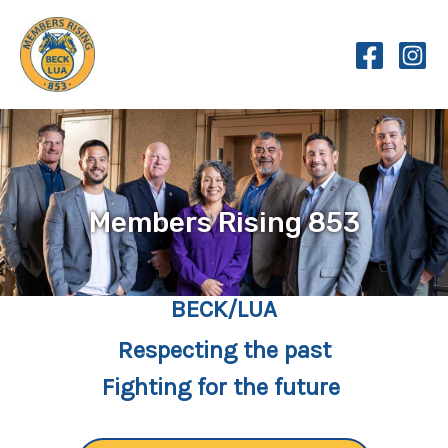
Skip
to
content
Members Rising 853
BECK/LUA
Respecting the past
Fighting for the future