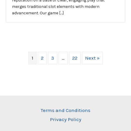
reputation on a base of clear, engaging play that
merges traditional slot elements with modern
advancement. Our game […]
1
2
3
…
22
Next »
Terms and Conditions
Privacy Policy