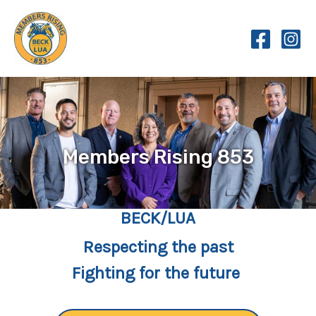
Skip
to
content
Members Rising 853
BECK/LUA
Respecting the past
Fighting for the future