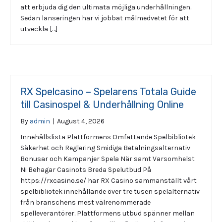
att erbjuda dig den ultimata möjliga underhållningen.
Sedan lanseringen har vi jobbat målmedvetet för att
utveckla […]
RX Spelcasino – Spelarens Totala Guide
till Casinospel & Underhållning Online
By
admin
|
August 4, 2026
Innehållslista Plattformens Omfattande Spelbibliotek
Säkerhet och Reglering Smidiga Betalningsalternativ
Bonusar och Kampanjer Spela När samt Varsomhelst
Ni Behagar Casinots Breda Spelutbud På
https://rxcasino.se/ har RX Casino sammanställt vårt
spelbibliotek innehållande över tre tusen spelalternativ
från branschens mest välrenommerade
spelleverantörer. Plattformens utbud spänner mellan