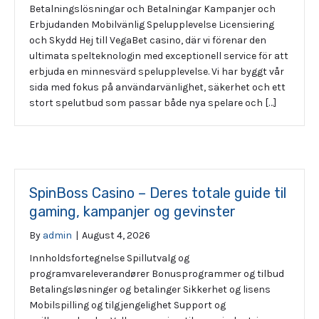
Betalningslösningar och Betalningar Kampanjer och
Erbjudanden Mobilvänlig Spelupplevelse Licensiering
och Skydd Hej till VegaBet casino, där vi förenar den
ultimata spelteknologin med exceptionell service för att
erbjuda en minnesvärd spelupplevelse. Vi har byggt vår
sida med fokus på användarvänlighet, säkerhet och ett
stort spelutbud som passar både nya spelare och […]
SpinBoss Casino – Deres totale guide til
gaming, kampanjer og gevinster
By
admin
|
August 4, 2026
Innholdsfortegnelse Spillutvalg og
programvareleverandører Bonusprogrammer og tilbud
Betalingsløsninger og betalinger Sikkerhet og lisens
Mobilspilling og tilgjengelighet Support og