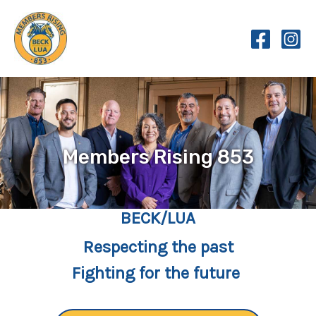
Skip
to
content
Members Rising 853
BECK/LUA
Respecting the past
Fighting for the future