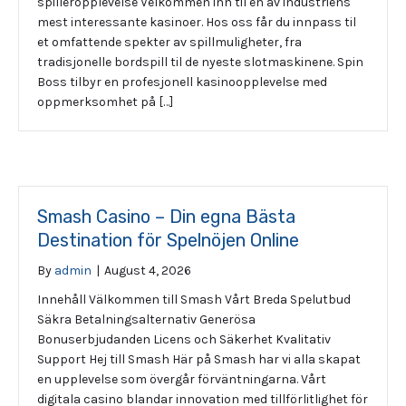
spilleropplevelse Velkommen inn til en av industriens
mest interessante kasinoer. Hos oss får du innpass til
et omfattende spekter av spillmuligheter, fra
tradisjonelle bordspill til de nyeste slotmaskinene. Spin
Boss tilbyr en profesjonell kasinoopplevelse med
oppmerksomhet på […]
Smash Casino – Din egna Bästa
Destination för Spelnöjen Online
By
admin
|
August 4, 2026
Innehåll Välkommen till Smash Vårt Breda Spelutbud
Säkra Betalningsalternativ Generösa
Bonuserbjudanden Licens och Säkerhet Kvalitativ
Support Hej till Smash Här på Smash har vi alla skapat
en upplevelse som övergår förväntningarna. Vårt
digitala casino blandar innovation med tillförlitlighet för