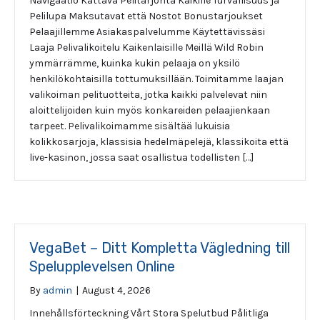
Navigaatio Kattava Pelitarjonta Kaikille Turvallisuus ja
Pelilupa Maksutavat että Nostot Bonustarjoukset
Pelaajillemme Asiakaspalvelumme Käytettävissäsi
Laaja Pelivalikoitelu Kaikenlaisille Meillä Wild Robin
ymmärrämme, kuinka kukin pelaaja on yksilö
henkilökohtaisilla tottumuksillään. Toimitamme laajan
valikoiman pelituotteita, jotka kaikki palvelevat niin
aloittelijoiden kuin myös konkareiden pelaajienkaan
tarpeet. Pelivalikoimamme sisältää lukuisia
kolikkosarjoja, klassisia hedelmäpelejä, klassikoita että
live-kasinon, jossa saat osallistua todellisten […]
VegaBet – Ditt Kompletta Vägledning till
Spelupplevelsen Online
By
admin
|
August 4, 2026
Innehållsförteckning Vårt Stora Spelutbud Pålitliga