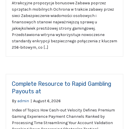
Atrakcyjne propozycje bonusowe Zabawa poprzez
sprzętach mobilnych Ochrona w trakcie zabawy przez
sieci Zabezpieczenie wiadomości osobowych i
finansowych stanowi najważniejszą sprawę u
jakiejkolwiek prestiżowej strony gamingowej.
Przedstawiona witryna wykorzystuje nowoczesne
standardy enkrypcji bezpiecznego połączenia z kluczem
256-bitowym, co […]
Complete Resource to Rapid Gambling
Payouts at
By
admin
|
August 6, 2026
Index of Topics How Cash-out Velocity Defines Premium
Gaming Experience Payment Channels Ranked by
Processing Time Streamlining Your Account Validation