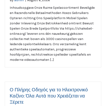
By
admin
|
August 6, 2026
Inhoudsopgave Onze Ruime Spelassortiment Beveiligde
en Razendsnelle Betaalmethoden Hoezo Gebruikers
Opteren richting Ons Speelplatform Mobiel Spelen
zonder Inlevering Onze Betrokkenheid omtrent Bewust
Spelen Onze Brede Spelportfolio Via https://shakebet-
online.org/ leveren ons één nauwkeurig gekozen
collectie met boven als 3000 casinospellen van
leidende spelontwikkelaars. Ons verzameling kent
authentieke speelautomaten, progressieve
hoofdprijzen, rechtstreekse spelleider speeltafels en
moderne videoautomaten […]
Ο Πλήρης Οδηγός για το Ηλεκτρονικό
Καζίνο: Όλα Αυτά που Χρειάζεται να
Ξέρετε