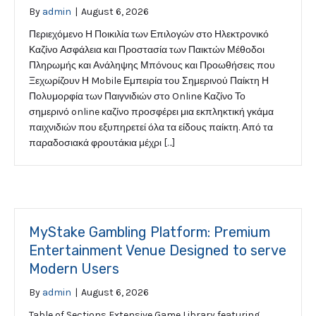
By
admin
|
August 6, 2026
Περιεχόμενο Η Ποικιλία των Επιλογών στο Ηλεκτρονικό
Καζίνο Ασφάλεια και Προστασία των Παικτών Μέθοδοι
Πληρωμής και Ανάληψης Μπόνους και Προωθήσεις που
Ξεχωρίζουν Η Mobile Εμπειρία του Σημερινού Παίκτη Η
Πολυμορφία των Παιγνιδιών στο Online Καζίνο Το
σημερινό online καζίνο προσφέρει μια εκπληκτική γκάμα
παιχνιδιών που εξυπηρετεί όλα τα είδους παίκτη. Από τα
παραδοσιακά φρουτάκια μέχρι […]
MyStake Gambling Platform: Premium
Entertainment Venue Designed to serve
Modern Users
By
admin
|
August 6, 2026
Table of Sections Extensive Game Library featuring