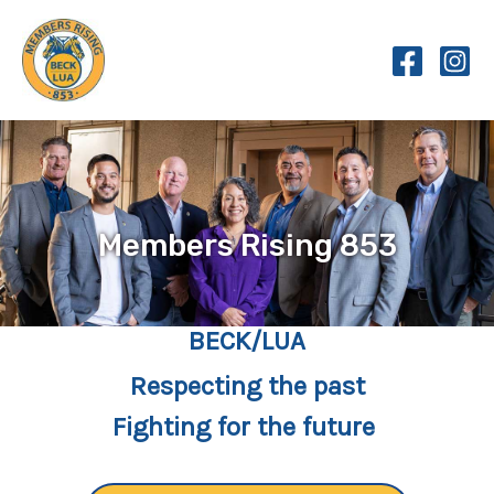
Skip
to
content
Members Rising 853
BECK/LUA
Respecting the past
Fighting for the future