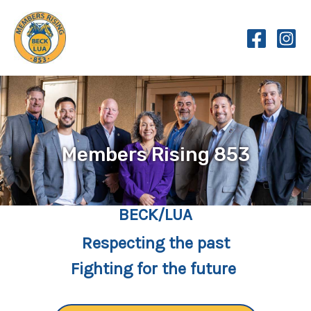
Skip
to
content
Members Rising 853
BECK/LUA
Respecting the past
Fighting for the future