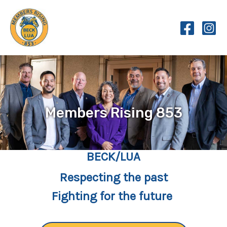
Skip
to
content
Members Rising 853
BECK/LUA
Respecting the past
Fighting for the future