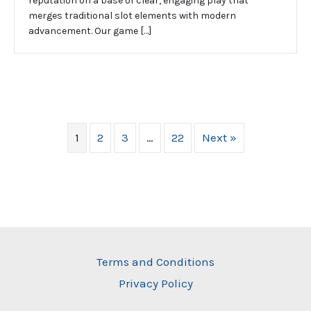
reputation on a base of clear, engaging play that
merges traditional slot elements with modern
advancement. Our game […]
1
2
3
…
22
Next »
Terms and Conditions
Privacy Policy