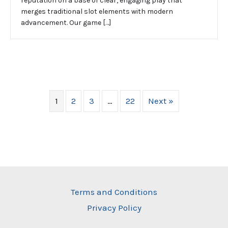
reputation on a base of clear, engaging play that
merges traditional slot elements with modern
advancement. Our game […]
1
2
3
…
22
Next »
Terms and Conditions
Privacy Policy