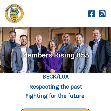
Skip
to
content
Members Rising 853
BECK/LUA
Respecting the past
Fighting for the future