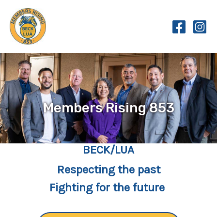
Skip
to
content
Members Rising 853
BECK/LUA
Respecting the past
Fighting for the future