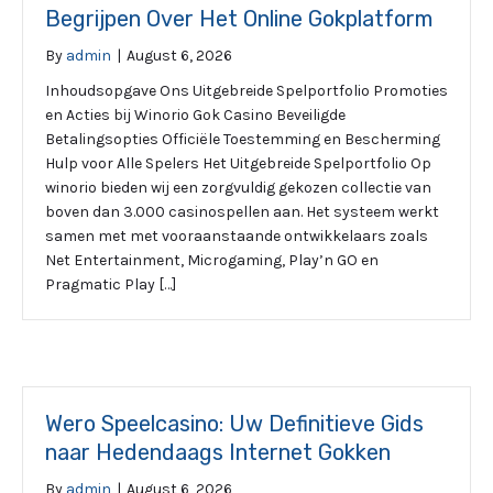
Begrijpen Over Het Online Gokplatform
By
admin
|
August 6, 2026
Inhoudsopgave Ons Uitgebreide Spelportfolio Promoties
en Acties bij Winorio Gok Casino Beveiligde
Betalingsopties Officiële Toestemming en Bescherming
Hulp voor Alle Spelers Het Uitgebreide Spelportfolio Op
winorio bieden wij een zorgvuldig gekozen collectie van
boven dan 3.000 casinospellen aan. Het systeem werkt
samen met met vooraanstaande ontwikkelaars zoals
Net Entertainment, Microgaming, Play’n GO en
Pragmatic Play […]
Wero Speelcasino: Uw Definitieve Gids
naar Hedendaags Internet Gokken
By
admin
|
August 6, 2026