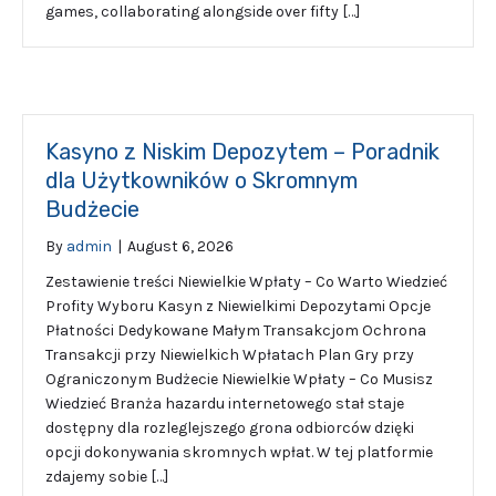
games, collaborating alongside over fifty […]
Kasyno z Niskim Depozytem – Poradnik
dla Użytkowników o Skromnym
Budżecie
By
admin
|
August 6, 2026
Zestawienie treści Niewielkie Wpłaty – Co Warto Wiedzieć
Profity Wyboru Kasyn z Niewielkimi Depozytami Opcje
Płatności Dedykowane Małym Transakcjom Ochrona
Transakcji przy Niewielkich Wpłatach Plan Gry przy
Ograniczonym Budżecie Niewielkie Wpłaty – Co Musisz
Wiedzieć Branża hazardu internetowego stał staje
dostępny dla rozleglejszego grona odbiorców dzięki
opcji dokonywania skromnych wpłat. W tej platformie
zdajemy sobie […]