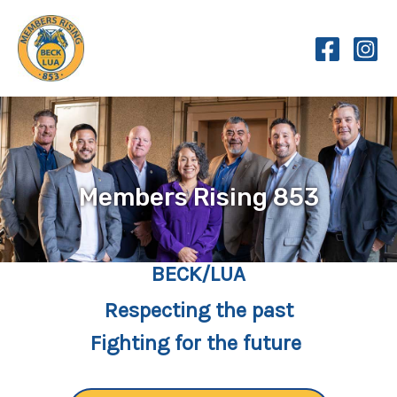
Skip
to
content
Members Rising 853
BECK/LUA
Respecting the past
Fighting for the future