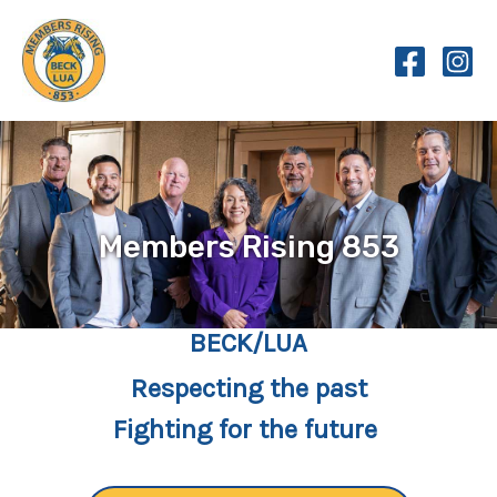
Skip
to
content
Members Rising 853
BECK/LUA
Respecting the past
Fighting for the future