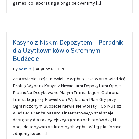
games, collaborating alongside over fifty […]
Kasyno z Niskim Depozytem – Poradnik
dla Użytkowników o Skromnym
Budżecie
By
admin
|
August 6, 2026
Zestawienie treści Niewielkie Wpłaty – Co Warto Wiedzieć
Profity Wyboru Kasyn z Niewielkimi Depozytami Opcje
Płatności Dedykowane Małym Transakcjom Ochrona
Transakcji przy Niewielkich Wpłatach Plan Gry przy
Ograniczonym Budżecie Niewielkie Wpłaty – Co Musisz
Wiedzieć Branża hazardu internetowego stał staje
dostępny dla rozleglejszego grona odbiorców dzięki
opcji dokonywania skromnych wpłat. W tej platformie
zdajemy sobie […]