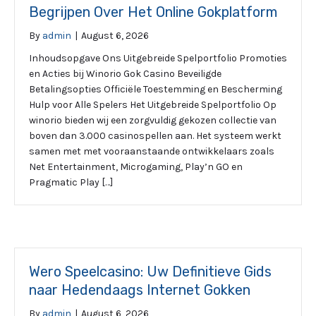
Begrijpen Over Het Online Gokplatform
By
admin
|
August 6, 2026
Inhoudsopgave Ons Uitgebreide Spelportfolio Promoties
en Acties bij Winorio Gok Casino Beveiligde
Betalingsopties Officiële Toestemming en Bescherming
Hulp voor Alle Spelers Het Uitgebreide Spelportfolio Op
winorio bieden wij een zorgvuldig gekozen collectie van
boven dan 3.000 casinospellen aan. Het systeem werkt
samen met met vooraanstaande ontwikkelaars zoals
Net Entertainment, Microgaming, Play’n GO en
Pragmatic Play […]
Wero Speelcasino: Uw Definitieve Gids
naar Hedendaags Internet Gokken
By
admin
|
August 6, 2026