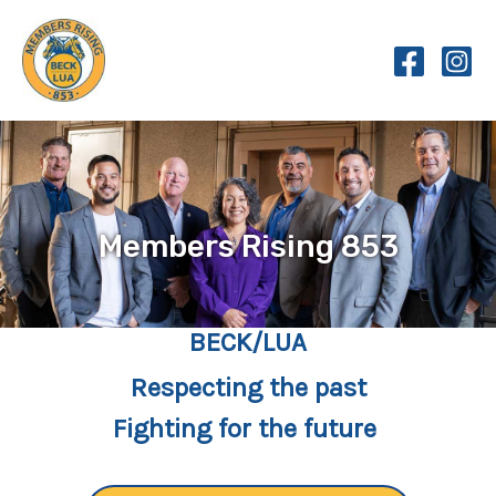
Skip
to
content
Members Rising 853
BECK/LUA
Respecting the past
Fighting for the future